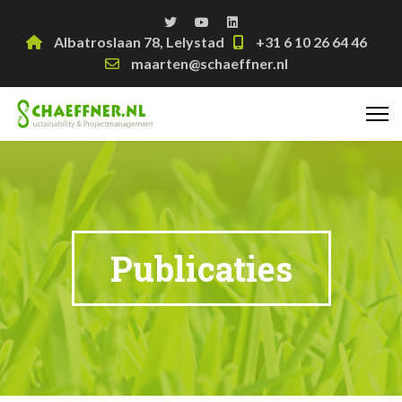
Albatroslaan 78, Lelystad
+31 6 10 26 64 46
maarten@schaeffner.nl
Publicaties