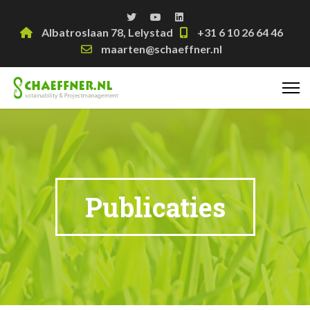
Albatroslaan 78, Lelystad
+31 6 10 26 64 46
maarten@schaeffner.nl
Publicaties