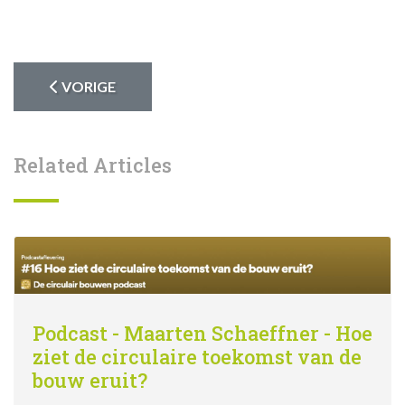
VORIG ARTIKEL: DE LONKENDE, MAAR OOK GEVAAR
VORIGE
Related Articles
Podcast - Maarten Schaeffner - Hoe
ziet de circulaire toekomst van de
bouw eruit?