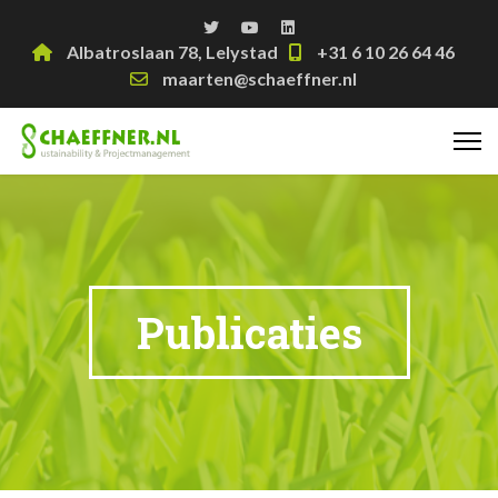
Albatroslaan 78, Lelystad
+31 6 10 26 64 46
maarten@schaeffner.nl
Publicaties