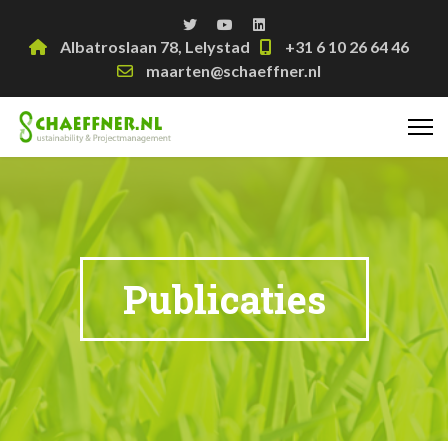
Albatroslaan 78, Lelystad
+31 6 10 26 64 46
maarten@schaeffner.nl
Publicaties